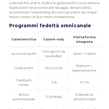
costi fissi fino al 18 %. Inoltre la gestione KYC unica elimina
duplicazioni nei processi anti‐lavaggio denaro (AML),
accelerando l’onboarding dei nuovi giocatori da cinque
minuti a meno di due minuti mediamente.
Programmi fedeltà omnicanale
Piattaforma
Caratteristica
Casinò‑only
integrata
Solo giochi da
Accumulo punti
Sport + Casino
tavolo/slot
Platinum +
Livelli premi
Fino a Gold
esperienze live
Cashback
3 %
5–7 %
medio
Bonus
Sì (basati su
Sì (limitati)
personalizzati
attività totale)