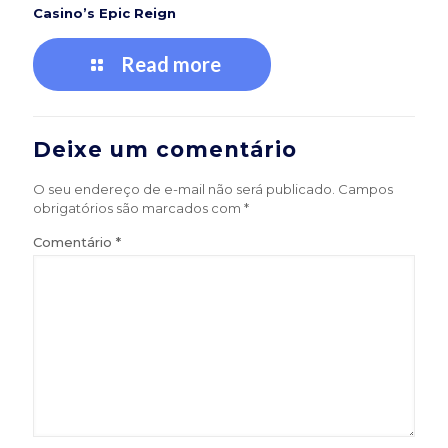
Casino’s Epic Reign
Read more
Deixe um comentário
O seu endereço de e-mail não será publicado.
Campos
obrigatórios são marcados com
*
Comentário
*