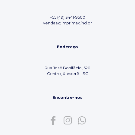
+55 (49) 3441-9500
vendas@imprimax.ind.br
Endereço
Rua José Bonifácio, 520
Centro, Xanxerê - SC
Encontre-nos