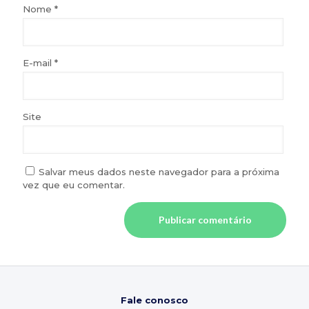
Nome
*
E-mail
*
Site
Salvar meus dados neste navegador para a próxima
vez que eu comentar.
Fale conosco