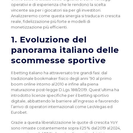
operativi e di esperienza che le rendono la scelta
vincente sia per i giocatori sia per gli investitori.
Analizzeremo come questa sinergia si traduca in crescita
reale, fidelizzazione più forte e modelli di
monetizzazione più efficienti.
1. Evoluzione del
panorama italiano delle
scommesse sportive
Il betting italiano ha attraversato tre grandi fasi: dal
tradizionale bookmaker fisico degli anni ’90 al primo
boom online intorno al 2010 e infine alla piena
maturazione post‑legge D.Lgs. 188/2019. Quest’ultima ha
introdotto licenze specifiche per il betting sportivo
digitale, abbattendo le barriere all’ingresso e favorendo
l’arrivo di operatori internazionali come LeoVegas ed
Eurobet.
Grazie a questa liberalizzazione le quote di crescita YoY
sono rimaste costantemente sopra il 25 % dal 2019 al 2024,