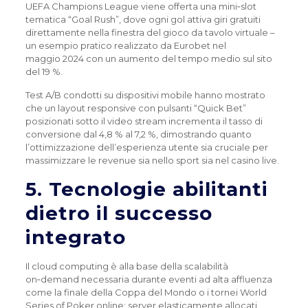
UEFA Champions League viene offerta una mini‑slot
tematica “Goal Rush”, dove ogni gol attiva giri gratuiti
direttamente nella finestra del gioco da tavolo virtuale –
un esempio pratico realizzato da Eurobet nel
maggio 2024 con un aumento del tempo medio sul sito
del 19 %.
Test A/B condotti su dispositivi mobile hanno mostrato
che un layout responsive con pulsanti “Quick Bet”
posizionati sotto il video stream incrementa il tasso di
conversione dal 4,8 % al 7,2 %, dimostrando quanto
l’ottimizzazione dell’esperienza utente sia cruciale per
massimizzare le revenue sia nello sport sia nel casino live.
5. Tecnologie abilitanti
dietro il successo
integrato
Il cloud computing è alla base della scalabilità
on‑demand necessaria durante eventi ad alta affluenza
come la finale della Coppa del Mondo o i tornei World
Series of Poker online; server elasticamente allocati