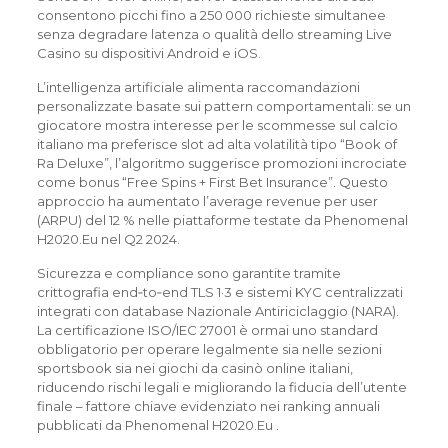
consentono picchi fino a 250 000 richieste simultanee
senza degradare latenza o qualità dello streaming Live
Casino su dispositivi Android e iOS.
L’intelligenza artificiale alimenta raccomandazioni
personalizzate basate sui pattern comportamentali: se un
giocatore mostra interesse per le scommesse sul calcio
italiano ma preferisce slot ad alta volatilità tipo “Book of
Ra Deluxe”, l’algoritmo suggerisce promozioni incrociate
come bonus “Free Spins + First Bet Insurance”. Questo
approccio ha aumentato l’average revenue per user
(ARPU) del 12 % nelle piattaforme testate da Phenomenal
H2020.Eu nel Q2 2024.
Sicurezza e compliance sono garantite tramite
crittografia end‑to‑end TLS 1·3 e sistemi KYC centralizzati
integrati con database Nazionale Antiriciclaggio (NARA).
La certificazione ISO/IEC 27001 è ormai uno standard
obbligatorio per operare legalmente sia nelle sezioni
sportsbook sia nei giochi da casinò online italiani,
riducendo rischi legali e migliorando la fiducia dell’utente
finale – fattore chiave evidenziato nei ranking annuali
pubblicati da Phenomenal H2020.Eu .