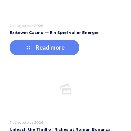
7 de agosto de 2026
Exitewin Casino — Ein Spiel voller Energie
Read more
7 de agosto de 2026
Unleash the Thrill of Riches at Roman Bonanza