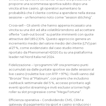
proporre una scommessa sportiva subito dopo una
vincita al live casino, gli operatori aumentano la
probabilità che il cliente continui a spendere nella stessa
sessione – un fenomeno noto come “session stitching”.
Cross‑sell – Gli utenti che hanno appena incassato una
vincita su una slot ad alta volatilità tendono ad accettare
offerte “cash‑out boost” su partite imminenti con quote
attractive del 1,85‑2,10%. Questo approccio genera un
incremento medio del valore medio del cliente (LTV) pari
al 27 %, come evidenziato dal caso studio interno
riportato da Phenomenal H2020.Eu su una piattaforma
leader nel Nord Italia nel 2024.
Fidelizzazione – I programmi VIP ora premiano punti
accumulati sia dalle puntate sportive sia dalle sessioni al
live casino (roulette live con RTP = 97%). I livelli vanno dal
“Bronze” fino al “Platinum”, con premi che includono
cashback settimanale del 5 %, accesso prioritario agli
eventi sportivi streaming e inviti esclusivi a tornei high
roller su slot progressive come “Mega Fortune”.
Efficienza operativa – Condividendo CMS, CRM e
gateway di pagamento tra sport e casino si riducono i