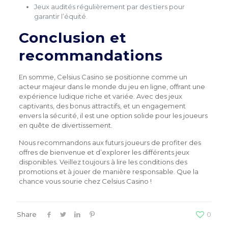
Jeux audités régulièrement par des tiers pour
garantir l’équité.
Conclusion et
recommandations
En somme, Celsius Casino se positionne comme un
acteur majeur dans le monde du jeu en ligne, offrant une
expérience ludique riche et variée. Avec des jeux
captivants, des bonus attractifs, et un engagement
envers la sécurité, il est une option solide pour les joueurs
en quête de divertissement.
Nous recommandons aux futurs joueurs de profiter des
offres de bienvenue et d’explorer les différents jeux
disponibles. Veillez toujours à lire les conditions des
promotions et à jouer de manière responsable. Que la
chance vous sourie chez Celsius Casino !
Share
0