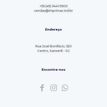
+55 (49) 3441-9500
vendas@imprimax.ind.br
Endereço
Rua José Bonifácio, 520
Centro, Xanxerê - SC
Encontre-nos