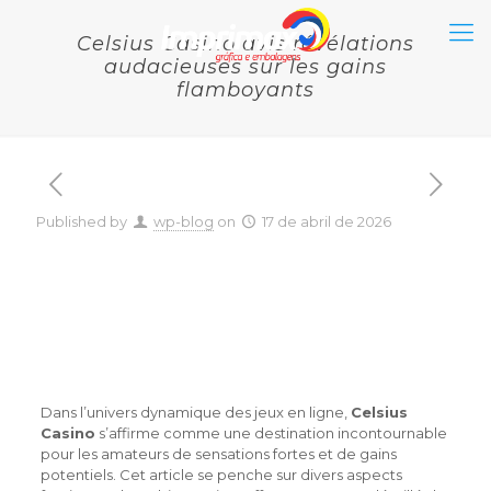
Celsius Casino avis révélations
audacieuses sur les gains
flamboyants
Published by
wp-blog
on
17 de abril de 2026
Celsius Casino :
Explorations des
Émergences Ludiques et
des Gains Éblouissants
Dans l’univers dynamique des jeux en ligne,
Celsius
Casino
s’affirme comme une destination incontournable
pour les amateurs de sensations fortes et de gains
potentiels. Cet article se penche sur divers aspects