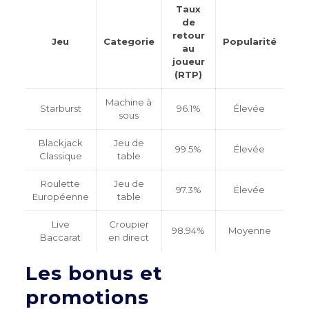
Taux
de
retour
Jeu
Categorie
Popularité
au
joueur
(RTP)
Machine à
Starburst
96.1%
Élevée
sous
Blackjack
Jeu de
99.5%
Élevée
Classique
table
Roulette
Jeu de
97.3%
Élevée
Européenne
table
Live
Croupier
98.94%
Moyenne
Baccarat
en direct
Les bonus et
promotions