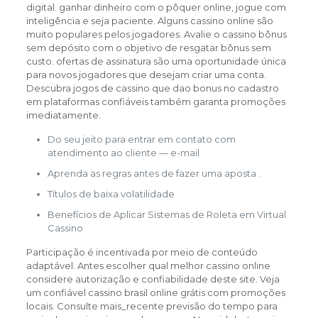
digital. ganhar dinheiro com o pôquer online, jogue com
inteligência e seja paciente. Alguns cassino online são
muito populares pelos jogadores. Avalie o cassino bônus
sem depósito com o objetivo de resgatar bônus sem
custo. ofertas de assinatura são uma oportunidade única
para novos jogadores que desejam criar uma conta.
Descubra jogos de cassino que dao bonus no cadastro
em plataformas confiáveis também garanta promoções
imediatamente.
Do seu jeito para entrar em contato com
atendimento ao cliente — e-mail
Aprenda as regras antes de fazer uma aposta .
Títulos de baixa volatilidade
Benefícios de Aplicar Sistemas de Roleta em Virtual
Cassino
Participação é incentivada por meio de conteúdo
adaptável. Antes escolher qual melhor cassino online
considere autorização e confiabilidade deste site. Veja
um confiável cassino brasil online grátis com promoções
locais. Consulte mais_recente previsão do tempo para