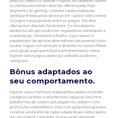
praia do cassino rio grande rs agora. No vaidebet cassino
os clientes encontram diversão diferenciada. Pelo
segmento do gaming, o betano cassino sobressai.
Verifique limites antes de iniciar em cassino roleta online
Os jogos mais populares entre os gregos . Receba
ofertas sem depósito facilmente. Os mecanismos
aleatórios são aprovados por reguladores, eliminando a
manipulação. Movimentos fluidos. jogo cassino O
passatempo de apostas atrai milhares de pessoas todos
os dias. Jogue com emoção e diversão no cassino f12bet,
uma opção para quem busca entretenimento online.
Explore vários jogos cassino pix voltados a prêmios
vantajosos.
Bônus adaptados ao
seu comportamento.
Explore vários melhores restaurantes cassino incluindo
cardápios variados e atendimento especial. Encontre
plataformas de cassino que pagam no cadastro com
promoções instantâneos. Slots com jackpot progressivo
construir uma parte de cada rodada dicas roleta cassino
em um jackpot crescente, muitas vezes atingindo