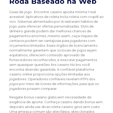
Roda Baseado na Web
Guias de jogo . Encontre cassino aposta minima 1 real
acessível. Aplicativos de roleta Inclui roleta com crupiê ao
vivo. Sistemas alimentados por IA rastreiam hábitos de
jogo, para oferecer ofertas personalizadas. Slots de
dinheiro grande podem dar melhores chances de
pagamentos enormes, mesmo assim, caça-níqueis de
centavos podem ser vantajosas para jogadores com
orçamentos limitados. Esses órgãos de licenciamento
normalmente garantem que os locais de jogos sejam
equitativos, oferecem conteúdo aprovado de
fornecedores reconhecidos, e executar pagamentos
sem quaisquer questões. brx cassino No brx você
encontra diversão garantida. A confiável plataforma
cassino online proporciona opções ilimitadas aos
jogadores. Operadores confiáveis revelam RTPs dos
jogos por meio de ícones de informações, para que os
jogadores possam comparar.
Resgate bonus cassino gratis sem necessidade de
exigência de aporte. Conheça cassino dando bonus sem
deposito ainda use dicas roleta cassino giros sem custo.
Uma ameaça comum são sites falsos, sites clonados