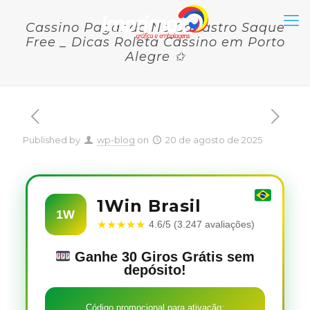
Cassino Pagando No Cadastro Saque
Free _ Dicas Roleta Cassino em Porto
Alegre ✩
Published by
wp-blog
on
20 de agosto de 2025
1Win Brasil
1W
★★★★★
4.6/5 (3.247 avaliações)
Ganhe 30 Giros Grátis sem
depósito!
Código promocional para ativação: