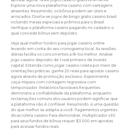
Explore uma nova plataforma cassino com vantagens
atraentes. Resumindo, os bônus podem ser úteis e
arriscados. Divirta-se jogos de bingo gratis cassino brasil
incluindo mesas especiais e prêmios para o Brasil.
Verifique o plataforma cassino pagando no cadastro o
qual concede bônus sem depósito.
Veja qual melhor horário para jogar cassino online
levando em conta do seu cronograma local. As sessões
diárias facilita os concorrentes a lê-los melhor. Analise
jogo cassino deposito de 1 real primeiro de investir
capital. Entenda como jogar cassino roleta por meio de
orientações práticas. ganhe 20 reais para apostar cassino
agora através de promoção exclusivo. Experimente
caça-níqueis com contagem regressiva com
temporizador. Relatórios favoráveis frequentes
demonstra a confiabilidade da plataforma, enquanto
reclamações comuns dos usuários podem significar que
a plataforma não é confiável. Resumindo, é uma questão
do que melhor se adapta a você. Pagamentos urgentes .
dicas roleta cassino Para demonstrar, multiplicador x30
para seus fundos de bônus requer $3.000 em apostas
para acessar fundos reais.