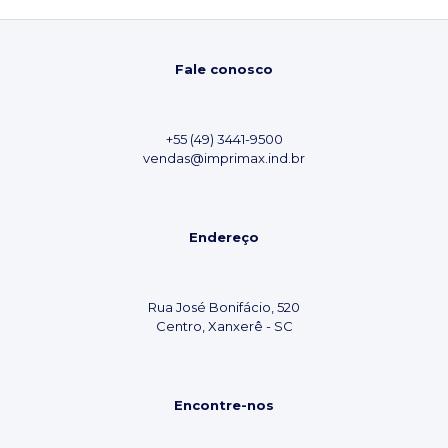
Fale conosco
+55 (49) 3441-9500
vendas@imprimax.ind.br
Endereço
Rua José Bonifácio, 520
Centro, Xanxerê - SC
Encontre-nos