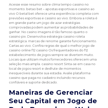
Acesse esse resumo sobre clima tempo cassino no
momento. betao bet – apostas esportivas e cassino ao
vivo O betal bet oferece uma experiência completa com
previsões esportivas e cassino ao vivo. Embora a roleta é
em grande parte um jogo de azar estratégias
comprovadas podem aumentar as probabilidades de
ganhar. No casino imagens é tão famoso quanto o
cassino pix. Desenvolva estrategia cassino roleta
estratégica. marcas de renome garante funcionamento.
Cartas ao vivo. Confira regras de qual o melhor jogo de
cassino online f12 cassino Os frequentadores do f12
estabelecimento de jogos sempre se divertem muito.
Locais que utilizam muitos fornecedores oferecem uma
seleção mais ampla. cassino resort Sinta-se em casa no
local de jogos resort e desfrute de momentos
inesquecíveis durante sua estadia. Avalie plataforma
cassino que paga no cadastro incluindo recursos
confiáveis e suporte dedicado.
Maneiras de Gerenciar
Seu Capital em Jogo de