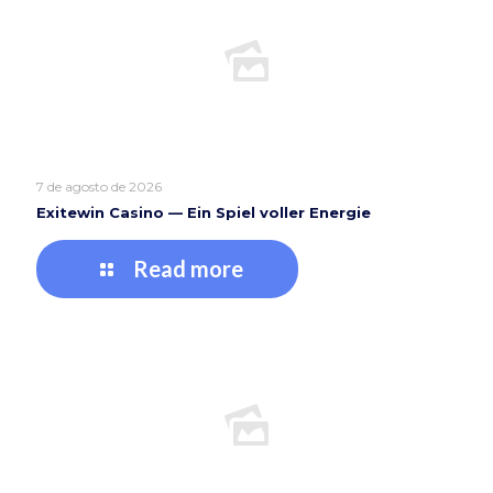
7 de agosto de 2026
Exitewin Casino — Ein Spiel voller Energie
Read more