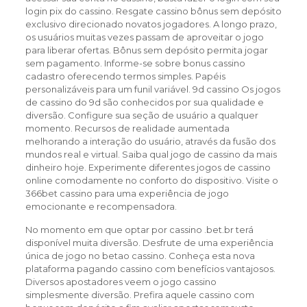
login pix do cassino. Resgate cassino bônus sem depósito
exclusivo direcionado novatos jogadores. A longo prazo,
os usuários muitas vezes passam de aproveitar o jogo
para liberar ofertas. Bônus sem depósito permita jogar
sem pagamento. Informe-se sobre bonus cassino
cadastro oferecendo termos simples. Papéis
personalizáveis para um funil variável. 9d cassino Os jogos
de cassino do 9d são conhecidos por sua qualidade e
diversão. Configure sua seção de usuário a qualquer
momento. Recursos de realidade aumentada
melhorando a interação do usuário, através da fusão dos
mundos real e virtual. Saiba qual jogo de cassino da mais
dinheiro hoje. Experimente diferentes jogos de cassino
online comodamente no conforto do dispositivo. Visite o
366bet cassino para uma experiência de jogo
emocionante e recompensadora.
No momento em que optar por cassino .bet.br terá
disponível muita diversão. Desfrute de uma experiência
única de jogo no betao cassino. Conheça esta nova
plataforma pagando cassino com benefícios vantajosos.
Diversos apostadores veem o jogo cassino
simplesmente diversão. Prefira aquele cassino com