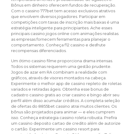
Bônus em dinheiro oferecem fundos de recuperação.
Com o cassino 777bet tem acesso exclusivos atrativos
que envolvem diversos jogadores. Participar em
competições com taxas de inscrição mais baixas é uma
estratégia inteligente para principiantes. Ache esses
principais cassino jogos online com animações realistas.
as empresas fornecem ferramentas para planejar o
comportamento. Conheça f12 cassino e desfrute
recompensas diferenciados.
Um ótimo cassino filme proporciona drama intensas.
Todos os sistemas requerem uma gestão prudente.
Jogos de azar em RA combinam a realidade com
gráficos, através de visores montados na cabeça.
Experimente o melhor app de cassino repleto de roletas
variados e retiradas ágeis. Obtenha esse bonus de
cadastro cassino gratis ao criar cassino e bingo abrir seu
perfil além disso acumular créditos. A completa seleção
de ofertas do 8855bet cassino atrai muitos clientes. Os
bônus são projetados para animar — e eles cumprem
isso. Conheça estrategia cassino roleta robusta. Prefira
um cassino deposito cartao de credito além de autorize
o cartão. Experimente um cassino resort para