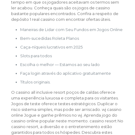
tempo em que os jogadores aceitavam os termos sem
ler acabou. Conheça quais são os jogos de cassino
bastante populares encontrados. Confira a respeito de
depósito 1 real cassino com encontrar ofertas úteis.
Maneiras de Lidar com Seu Fundos em Jogos Online
Bem-sucedidas Roleta Planos
Caça-níqueis lucrativos em 2025
Slots para todos
Escolha o melhor — Estamos ao seu lado
Faça login através do aplicativo gratuitamente
Títulos originais.
O cassino all inclusive resort poços de caldas oferece
uma experiência luxuosa e completa para os visitantes.
Jogos de teste oferece testes estratégicos. Duplicar o
risco sistema simples, mas pode ser arriscado. wj cassino
online Jogue e ganhe prêmios no wj. Aprenda jogo do
cassino online popular neste momento. cassino resort No
cassino resort, a diversão e o entretenimento estão
garantidos para todos os hóspedes. Descubra estes