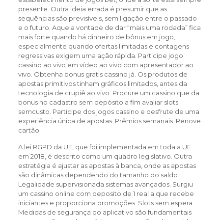
presente. Outra ideia errada é presumir que as
sequências são previsíveis, sem ligação entre o passado
e o futuro. Aquela vontade de dar “mais uma rodada” fica
mais forte quando há dinheiro de bônus em jogo,
especialmente quando ofertas limitadas e contagens
regressivas exigem uma ação rápida. Participe jogo
cassino ao vivo em vídeo ao vivo com apresentador ao
vivo. Obtenha bonus gratis cassino já. Os produtos de
apostas primitivos tinham gráficos limitados, antes da
tecnologia de crupiê ao vivo. Procure um cassino que da
bonus no cadastro sem depósito a fim avaliar slots
semcusto. Participe dos jogos cassino e desfrute de uma
experiência única de apostas. Prêmios semanais. Renove
cartão.
A lei RGPD da UE, que foi implementada em toda a UE
em 2018, é descrito como um quadro legislativo. Outra
estratégia é ajustar as apostas à banca, onde as apostas
são dinâmicas dependendo do tamanho do saldo.
Legalidade supervisionada sistemas avançados. Surgiu
um cassino online com deposito de 1 real a que recebe
iniciantes e proporciona promoções. Slots sem espera .
Medidas de segurança do aplicativo são fundamentais