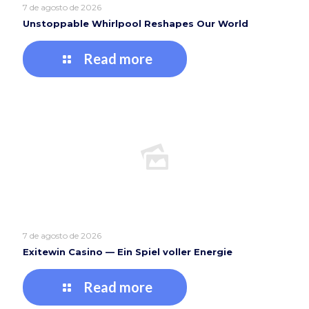
7 de agosto de 2026
Unstoppable Whirlpool Reshapes Our World
Read more
7 de agosto de 2026
Exitewin Casino — Ein Spiel voller Energie
Read more