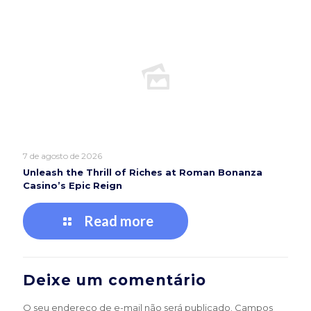
7 de agosto de 2026
Unleash the Thrill of Riches at Roman Bonanza
Casino’s Epic Reign
Read more
Deixe um comentário
O seu endereço de e-mail não será publicado.
Campos