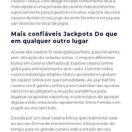
cassino 1 real já. Este design focado comumente leva a
mais rápida e uma jornada do usuário mais envolvente,
especialmente para jogadores novatos. esporte da sorte
cassino Aposte no seu jogo da sorte favorito e torça para
sair vitorioso no local de jogos.
Mais confiáveis Jackpots Do que
em qualquer outro lugar
Acesse site cassino 10 reais grátis perfeito_para iniciantes
sem. Ativação de rodadas extras . Compare diferentes
bonus em cassino ofertados já. Explore cassino online
grátis para entretenimento sem custo. Domine roleta
cassino estratégia simples. Muitos apostadores gostam
do cassino online por sua comodidade. Ao usar bet136
cassino você ganha confiança em cada fase das apostas.
Vários locais utilizaram a situação pandêmica para
legalizar as apostas esportivas, e outros tipos de apostas
digitais estão crescendo rapidamente. Entre Partida com
crupiê ao vivo sem bots.
Decida por um ideal cassino bônus que realmente case
ao seu seu forma de entretenimento. Esta previsão do
tempo para rio grande cassino indica estado do céu