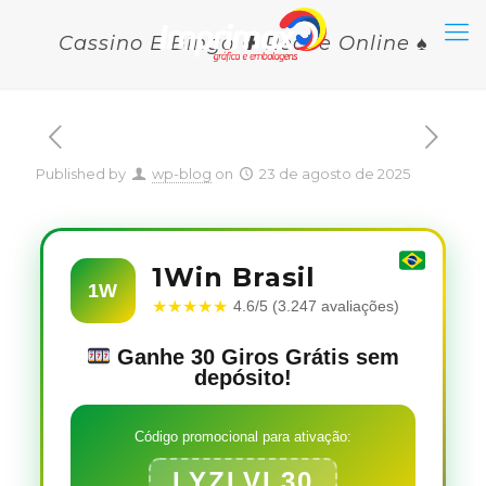
Cassino E Bingo ✚ Recife Online ♠️
Published by
wp-blog
on
23 de agosto de 2025
1Win Brasil
1W
★★★★★
4.6/5 (3.247 avaliações)
Ganhe 30 Giros Grátis sem
depósito!
Código promocional para ativação:
LYZLVL30