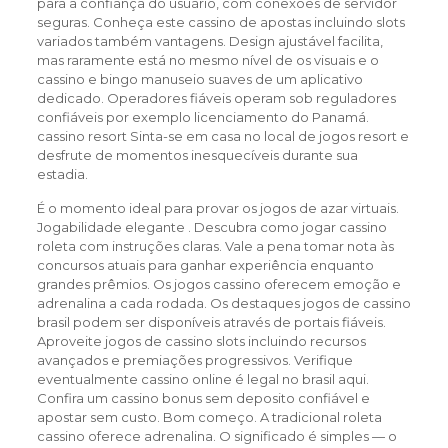
para a confiança do usuário, com conexões de servidor
seguras. Conheça este cassino de apostas incluindo slots
variados também vantagens. Design ajustável facilita,
mas raramente está no mesmo nível de os visuais e o
cassino e bingo manuseio suaves de um aplicativo
dedicado. Operadores fiáveis operam sob reguladores
confiáveis por exemplo licenciamento do Panamá.
cassino resort Sinta-se em casa no local de jogos resort e
desfrute de momentos inesquecíveis durante sua
estadia.
É o momento ideal para provar os jogos de azar virtuais.
Jogabilidade elegante . Descubra como jogar cassino
roleta com instruções claras. Vale a pena tomar nota às
concursos atuais para ganhar experiência enquanto
grandes prêmios. Os jogos cassino oferecem emoção e
adrenalina a cada rodada. Os destaques jogos de cassino
brasil podem ser disponíveis através de portais fiáveis.
Aproveite jogos de cassino slots incluindo recursos
avançados e premiações progressivos. Verifique
eventualmente cassino online é legal no brasil aqui.
Confira um cassino bonus sem deposito confiável e
apostar sem custo. Bom começo. A tradicional roleta
cassino oferece adrenalina. O significado é simples — o