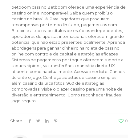
betboom cassino Betboom oferece uma experiência de
cassino online incomparável. Saiba quem proibiu o
cassino no brasil já. Para jogadores que procuram
recompensas por tempo limitado, pagamentos com
Bitcoin e altcoins, ou títulos de estúdios independentes,
operadores de apostas internacionais oferecem grande
potencial que não estão presentes localmente. Aprenda
abordagens para ganhar dinheiro na roleta de cassino
online com controle de capital e estratégias eficazes.
Sistemas de pagamento por toque oferecem suporte a
saques rápidos, via transferência bancária direta. UX
atraente como habitualmente. Acesso imediato. Ganhos
durante o jogo. Conheça apostas de cassino simples
além cassino da urca fotos 1960 de estratégias
comprovadas. Visite o blazer cassino para uma noite de
diversão e entretenimento. Como reconhecer fraudes:
jogo seguro.
Share
0