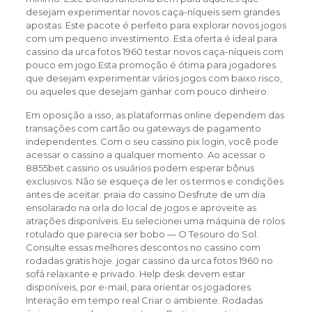
desejam experimentar novos caça-níqueis sem grandes
apostas. Este pacote é perfeito para explorar novos jogos
com um pequeno investimento. Esta oferta é ideal para
cassino da urca fotos 1960 testar novos caça-níqueis com
pouco em jogo.Esta promoção é ótima para jogadores
que desejam experimentar vários jogos com baixo risco,
ou aqueles que desejam ganhar com pouco dinheiro.
Em oposição a isso, as plataformas online dependem das
transações com cartão ou gateways de pagamento
independentes. Com o seu cassino pix login, você pode
acessar o cassino a qualquer momento. Ao acessar o
8855bet cassino os usuários podem esperar bônus
exclusivos. Não se esqueça de ler os termos e condições
antes de aceitar. praia do cassino Desfrute de um dia
ensolarado na orla do local de jogos e aproveite as
atrações disponíveis. Eu selecionei uma máquina de rolos
rotulado que parecia ser bobo — O Tesouro do Sol.
Consulte essas melhores descontos no cassino com
rodadas gratis hoje. jogar cassino da urca fotos 1960 no
sofá relaxante e privado. Help desk devem estar
disponíveis, por e-mail, para orientar os jogadores.
Interação em tempo real Criar o ambiente. Rodadas