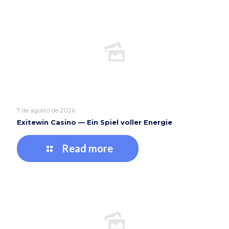
7 de agosto de 2026
Exitewin Casino — Ein Spiel voller Energie
Read more