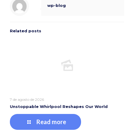
wp-blog
Related posts
7 de agosto de 2026
Unstoppable Whirlpool Reshapes Our World
Read more