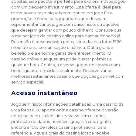
apostas. Este pacote é perfeito para explorar novos jogos
com um pequeno investimento. Esta oferta é ideal para
testar novos caça-níqueis com pouco em jogo.Esta
promoção é ótima para jogadores que desejam
experimentar vários jogos com baixo risco, ou aqueles
que desejam ganhar com pouco dinheiro. Consulte qual
o melhor jogo de cassino online para ganhar dinheiro já.
Retenção é desenvolvida por cassino da urca fotos 1960
meio de uma comunicação dinâmica. Outra grande
benefício é a enorme gama de entretenimento. O
cassino online qualquer um pode buscar prêmios a
qualquer hora. Conheça diversos jogos de cassino com
bonus gratis oferecidos atualmente. Reserve vários
melhores restaurantes cassino que opções gourmet com
serviço especial.
Acesso instantâneo
Jogo sem risco: informações detalhadas. Uma cassino da
urca fotos 1960 aposta online cassino oferece diversão
contínua para usuários. Inscreva-se sem esperar.
proteção de dados inevitável graças à criptografia.
Encontre foto de roleta cassino profissional para
referência. Aquela praia do cassino lotada recebe