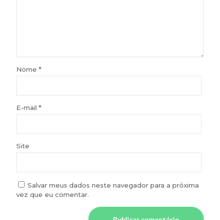
Nome
*
E-mail
*
Site
Salvar meus dados neste navegador para a próxima
vez que eu comentar.