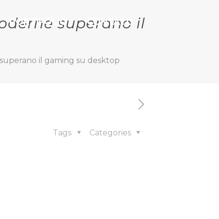
oderne superano il
PORTIFÓLIO
CONTATO
superano il gaming su desktop
Tags
Categories
attaforme
ng su