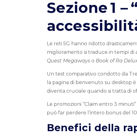
Sezione 1 –
accessibili
Le reti 5G hanno ridotto drasticament
miglioramento si traduce in tempi di 
Quest Megaways
o
Book of Ra Delu
Un test comparativo condotto da Trev
la pagina di benvenuto su desktop è 
diventa cruciale quando si tratta di o
Le promozioni “Claim entro 3 minuti”
può far perdere l’intero bonus del 1
Benefici della ra