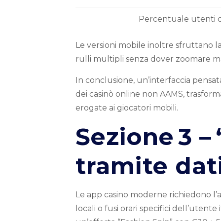
Percentuale utenti 
Le versioni mobile inoltre sfruttano 
rulli multipli senza dover zoomare ma
In conclusione, un’interfaccia pensata
dei casinò online non AAMS, trasforma
erogate ai giocatori mobili.
Sezione 3 –
tramite dat
Le app casino moderne richiedono l’au
locali o fusi orari specifici dell’ute