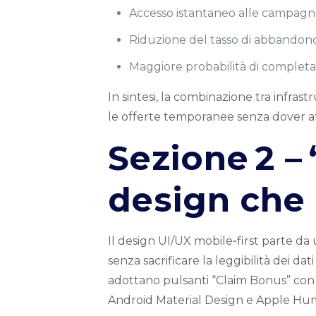
Accesso istantaneo alle campagn
Riduzione del tasso di abbandono 
Maggiore probabilità di completar
In sintesi, la combinazione tra infrast
le offerte temporanee senza dover at
Sezione 2 – 
design che 
Il design UI/UX mobile‑first parte d
senza sacrificare la leggibilità dei d
adottano pulsanti “Claim Bonus” con 
Android Material Design e Apple Hum