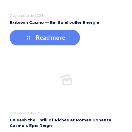
7 de agosto de 2026
Exitewin Casino — Ein Spiel voller Energie
Read more
7 de agosto de 2026
Unleash the Thrill of Riches at Roman Bonanza
Casino’s Epic Reign