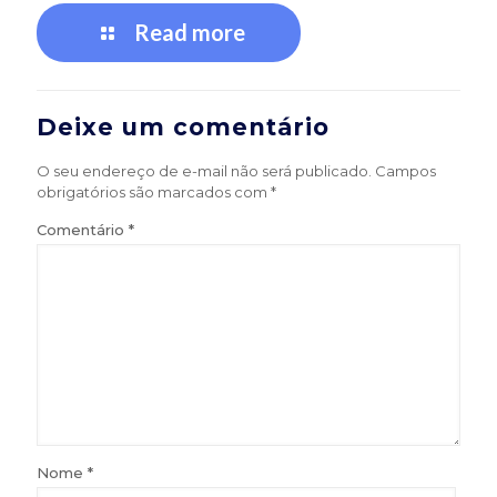
Read more
Deixe um comentário
O seu endereço de e-mail não será publicado.
Campos
obrigatórios são marcados com
*
Comentário
*
Nome
*