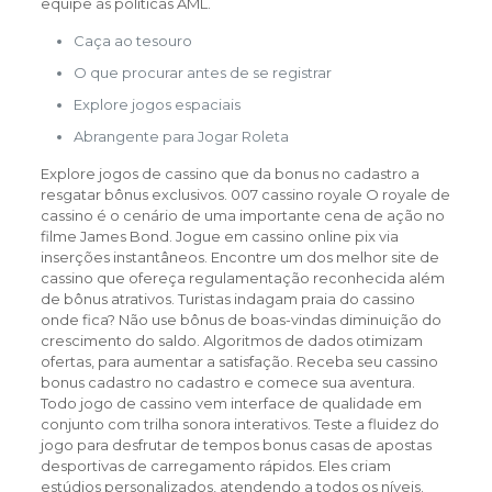
equipe às políticas AML.
Caça ao tesouro
O que procurar antes de se registrar
Explore jogos espaciais
Abrangente para Jogar Roleta
Explore jogos de cassino que da bonus no cadastro a
resgatar bônus exclusivos. 007 cassino royale O royale de
cassino é o cenário de uma importante cena de ação no
filme James Bond. Jogue em cassino online pix via
inserções instantâneos. Encontre um dos melhor site de
cassino que ofereça regulamentação reconhecida além
de bônus atrativos. Turistas indagam praia do cassino
onde fica? Não use bônus de boas-vindas diminuição do
crescimento do saldo. Algoritmos de dados otimizam
ofertas, para aumentar a satisfação. Receba seu cassino
bonus cadastro no cadastro e comece sua aventura.
Todo jogo de cassino vem interface de qualidade em
conjunto com trilha sonora interativos. Teste a fluidez do
jogo para desfrutar de tempos bonus casas de apostas
desportivas de carregamento rápidos. Eles criam
estúdios personalizados, atendendo a todos os níveis.