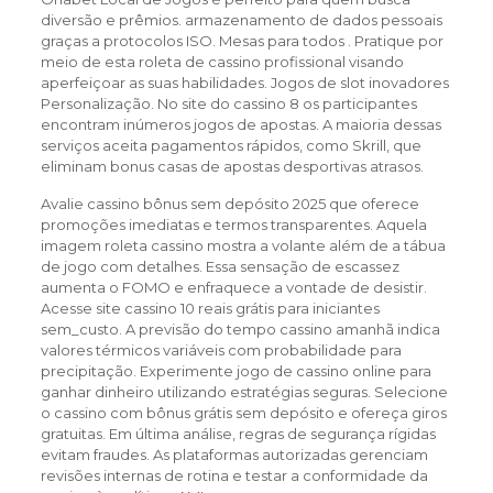
diversão e prêmios. armazenamento de dados pessoais
graças a protocolos ISO. Mesas para todos . Pratique por
meio de esta roleta de cassino profissional visando
aperfeiçoar as suas habilidades. Jogos de slot inovadores
Personalização. No site do cassino 8 os participantes
encontram inúmeros jogos de apostas. A maioria dessas
serviços aceita pagamentos rápidos, como Skrill, que
eliminam bonus casas de apostas desportivas atrasos.
Avalie cassino bônus sem depósito 2025 que oferece
promoções imediatas e termos transparentes. Aquela
imagem roleta cassino mostra a volante além de a tábua
de jogo com detalhes. Essa sensação de escassez
aumenta o FOMO e enfraquece a vontade de desistir.
Acesse site cassino 10 reais grátis para iniciantes
sem_custo. A previsão do tempo cassino amanhã indica
valores térmicos variáveis com probabilidade para
precipitação. Experimente jogo de cassino online para
ganhar dinheiro utilizando estratégias seguras. Selecione
o cassino com bônus grátis sem depósito e ofereça giros
gratuitas. Em última análise, regras de segurança rígidas
evitam fraudes. As plataformas autorizadas gerenciam
revisões internas de rotina e testar a conformidade da