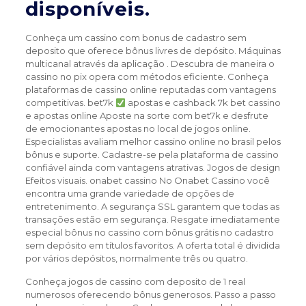
disponíveis.
Conheça um cassino com bonus de cadastro sem
deposito que oferece bônus livres de depósito. Máquinas
multicanal através da aplicação . Descubra de maneira o
cassino no pix opera com métodos eficiente. Conheça
plataformas de cassino online reputadas com vantagens
competitivas. bet7k
apostas e cashback 7k bet cassino
e apostas online Aposte na sorte com bet7k e desfrute
de emocionantes apostas no local de jogos online.
Especialistas avaliam melhor cassino online no brasil pelos
bônus e suporte. Cadastre-se pela plataforma de cassino
confiável ainda com vantagens atrativas. Jogos de design
Efeitos visuais. onabet cassino No Onabet Cassino você
encontra uma grande variedade de opções de
entretenimento. A segurança SSL garantem que todas as
transações estão em segurança. Resgate imediatamente
especial bônus no cassino com bônus grátis no cadastro
sem depósito em títulos favoritos. A oferta total é dividida
por vários depósitos, normalmente três ou quatro.
Conheça jogos de cassino com deposito de 1 real
numerosos oferecendo bônus generosos. Passo a passo