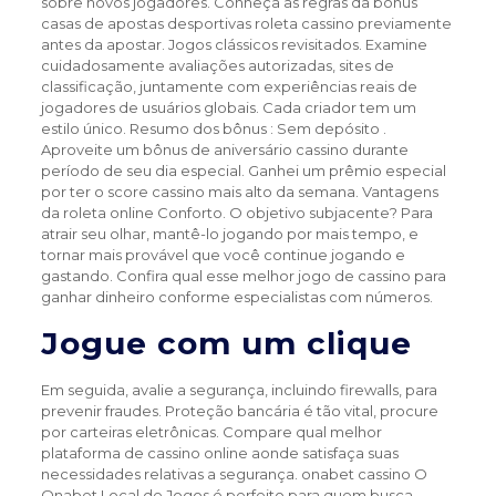
sobre novos jogadores. Conheça as regras da bonus
casas de apostas desportivas roleta cassino previamente
antes da apostar. Jogos clássicos revisitados. Examine
cuidadosamente avaliações autorizadas, sites de
classificação, juntamente com experiências reais de
jogadores de usuários globais. Cada criador tem um
estilo único. Resumo dos bônus : Sem depósito .
Aproveite um bônus de aniversário cassino durante
período de seu dia especial. Ganhei um prêmio especial
por ter o score cassino mais alto da semana. Vantagens
da roleta online Conforto. O objetivo subjacente? Para
atrair seu olhar, mantê-lo jogando por mais tempo, e
tornar mais provável que você continue jogando e
gastando. Confira qual esse melhor jogo de cassino para
ganhar dinheiro conforme especialistas com números.
Jogue com um clique
Em seguida, avalie a segurança, incluindo firewalls, para
prevenir fraudes. Proteção bancária é tão vital, procure
por carteiras eletrônicas. Compare qual melhor
plataforma de cassino online aonde satisfaça suas
necessidades relativas a segurança. onabet cassino O
Onabet Local de Jogos é perfeito para quem busca