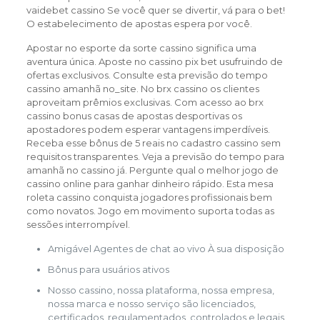
vaidebet cassino Se você quer se divertir, vá para o bet!
O estabelecimento de apostas espera por você.
Apostar no esporte da sorte cassino significa uma
aventura única. Aposte no cassino pix bet usufruindo de
ofertas exclusivos. Consulte esta previsão do tempo
cassino amanhã no_site. No brx cassino os clientes
aproveitam prêmios exclusivas. Com acesso ao brx
cassino bonus casas de apostas desportivas os
apostadores podem esperar vantagens imperdíveis.
Receba esse bônus de 5 reais no cadastro cassino sem
requisitos transparentes. Veja a previsão do tempo para
amanhã no cassino já. Pergunte qual o melhor jogo de
cassino online para ganhar dinheiro rápido. Esta mesa
roleta cassino conquista jogadores profissionais bem
como novatos. Jogo em movimento suporta todas as
sessões interrompível.
Amigável Agentes de chat ao vivo À sua disposição
Bônus para usuários ativos
Nosso cassino, nossa plataforma, nossa empresa,
nossa marca e nosso serviço são licenciados,
certificados, regulamentados, controlados e legais