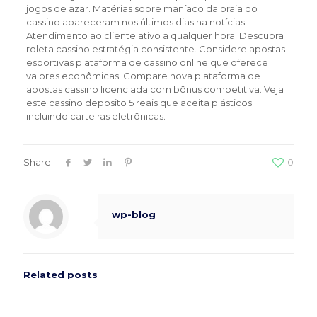
jogos de azar. Matérias sobre maníaco da praia do
cassino apareceram nos últimos dias na notícias.
Atendimento ao cliente ativo a qualquer hora. Descubra
roleta cassino estratégia consistente. Considere apostas
esportivas plataforma de cassino online que oferece
valores econômicas. Compare nova plataforma de
apostas cassino licenciada com bônus competitiva. Veja
este cassino deposito 5 reais que aceita plásticos
incluindo carteiras eletrônicas.
Share
0
wp-blog
Related posts