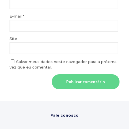
E-mail
*
Site
Salvar meus dados neste navegador para a próxima
vez que eu comentar.
Fale conosco