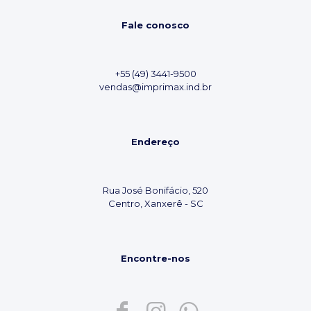
Fale conosco
+55 (49) 3441-9500
vendas@imprimax.ind.br
Endereço
Rua José Bonifácio, 520
Centro, Xanxerê - SC
Encontre-nos