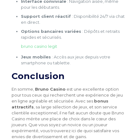
Interface conviviale
: Navigation aisée, même
pour les débutants.
Support client réactif
: Disponibilité 24/7 via chat
en direct.
Options bancaires variées
: Dépôts et retraits
rapides et sécurisés.
bruno casino legit
Jeux mobiles
: Accès aux jeux depuis votre
smartphone ou tablette.
Conclusion
En somme,
Bruno Casino
est une excellente option
pour tous ceux qui recherchent une expérience de jeu
en ligne agréable et sécurisée. Avec ses
bonus
attractifs
, sa large sélection de jeux, et son service
clientèle exceptionnel, il ne fait aucun doute que Bruno
Casino mérite une place de choix dans le cœur des
joueurs. Que vous soyez un novice ou un joueur
expérimenté, vous trouverez ici de quoi satisfaire vos
envies de divertissement et de gains.