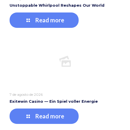
Unstoppable Whirlpool Reshapes Our World
Read more
7 de agosto de 2026
Exitewin Casino — Ein Spiel voller Energie
Read more