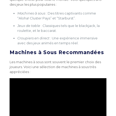
des jeux les plus populaires :
Machines à sous
: Des titres captivants comme
“Aloha! Cluster Pays” et “Starburst”.
Jeux de table
: Classiques tels que le blackjack, la
roulette, et le baccarat.
Croupiers en direct
: Une expérience immersive
avec des jeux animés en temps réel.
Machines à Sous Recommandées
Les machines à sous sont souvent le premier choix des
joueurs. Voici une sélection de machines à sous très
appréciées :