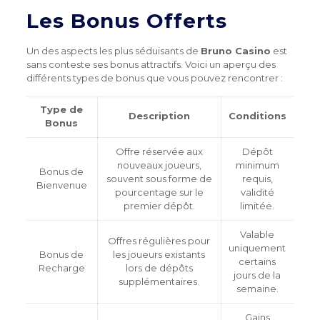
Les Bonus Offerts
Un des aspects les plus séduisants de
Bruno Casino
est
sans conteste ses bonus attractifs. Voici un aperçu des
différents types de bonus que vous pouvez rencontrer :
Type de
Description
Conditions
Bonus
Offre réservée aux
Dépôt
nouveaux joueurs,
minimum
Bonus de
souvent sous forme de
requis,
Bienvenue
pourcentage sur le
validité
premier dépôt.
limitée.
Valable
Offres régulières pour
uniquement
Bonus de
les joueurs existants
certains
Recharge
lors de dépôts
jours de la
supplémentaires.
semaine.
Gains