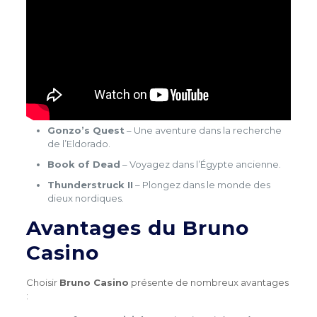
Gonzo’s Quest
– Une aventure dans la recherche
de l’Eldorado.
Book of Dead
– Voyagez dans l’Égypte ancienne.
Thunderstruck II
– Plongez dans le monde des
dieux nordiques.
Avantages du Bruno
Casino
Choisir
Bruno Casino
présente de nombreux avantages
: