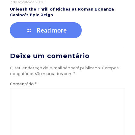
7 de agosto de 2026
Unleash the Thrill of Riches at Roman Bonanza
Casino’s Epic Reign
Read more
Deixe um comentário
O seu endereço de e-mail não será publicado.
Campos
obrigatórios são marcados com
*
Comentário
*