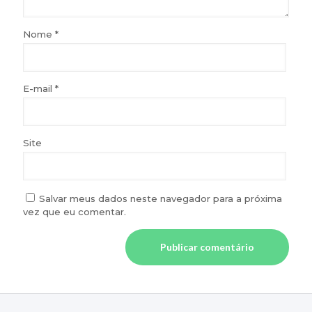
Nome
*
E-mail
*
Site
Salvar meus dados neste navegador para a próxima
vez que eu comentar.