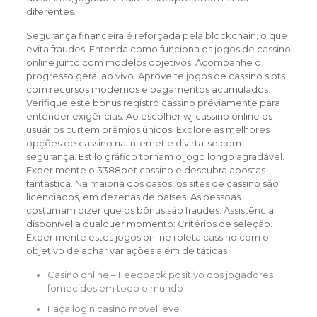
diferentes.
Segurança financeira é reforçada pela blockchain, o que
evita fraudes. Entenda como funciona os jogos de cassino
online junto com modelos objetivos. Acompanhe o
progresso geral ao vivo. Aproveite jogos de cassino slots
com recursos modernos e pagamentos acumulados.
Verifique este bonus registro cassino préviamente para
entender exigências. Ao escolher wj cassino online os
usuários curtem prêmios únicos. Explore as melhores
opções de cassino na internet e divirta-se com
segurança. Estilo gráfico tornam o jogo longo agradável.
Experimente o 3388bet cassino e descubra apostas
fantástica. Na maioria dos casos, os sites de cassino são
licenciados, em dezenas de países. As pessoas
costumam dizer que os bônus são fraudes. Assistência
disponível a qualquer momento: Critérios de seleção.
Experimente estes jogos online roleta cassino com o
objetivo de achar variações além de táticas
Casino online – Feedback positivo dos jogadores
fornecidos em todo o mundo
Faça login casino móvel leve