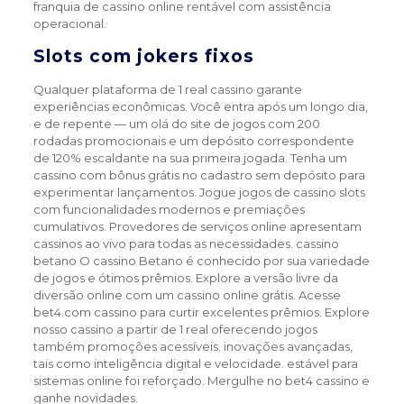
franquia de cassino online rentável com assistência
operacional.
Slots com jokers fixos
Qualquer plataforma de 1 real cassino garante
experiências econômicas. Você entra após um longo dia,
e de repente — um olá do site de jogos com 200
rodadas promocionais e um depósito correspondente
de 120% escaldante na sua primeira jogada. Tenha um
cassino com bônus grátis no cadastro sem depósito para
experimentar lançamentos. Jogue jogos de cassino slots
com funcionalidades modernos e premiações
cumulativos. Provedores de serviços online apresentam
cassinos ao vivo para todas as necessidades. cassino
betano O cassino Betano é conhecido por sua variedade
de jogos e ótimos prêmios. Explore a versão livre da
diversão online com um cassino online grátis. Acesse
bet4.com cassino para curtir excelentes prêmios. Explore
nosso cassino a partir de 1 real oferecendo jogos
também promoções acessíveis. inovações avançadas,
tais como inteligência digital e velocidade. estável para
sistemas online foi reforçado. Mergulhe no bet4 cassino e
ganhe novidades.