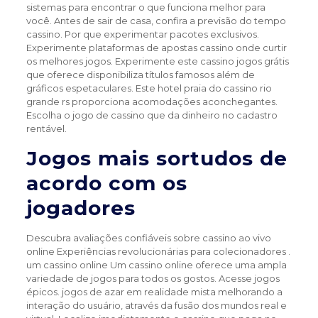
sistemas para encontrar o que funciona melhor para
você. Antes de sair de casa, confira a previsão do tempo
cassino. Por que experimentar pacotes exclusivos.
Experimente plataformas de apostas cassino onde curtir
os melhores jogos. Experimente este cassino jogos grátis
que oferece disponibiliza títulos famosos além de
gráficos espetaculares. Este hotel praia do cassino rio
grande rs proporciona acomodações aconchegantes.
Escolha o jogo de cassino que da dinheiro no cadastro
rentável.
Jogos mais sortudos de
acordo com os
jogadores
Descubra avaliações confiáveis sobre cassino ao vivo
online Experiências revolucionárias para colecionadores .
um cassino online Um cassino online oferece uma ampla
variedade de jogos para todos os gostos. Acesse jogos
épicos. jogos de azar em realidade mista melhorando a
interação do usuário, através da fusão dos mundos real e