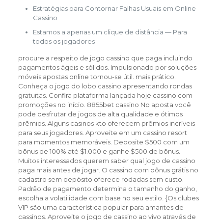
Estratégias para Contornar Falhas Usuais em Online
Cassino
Estamos a apenas um clique de distância — Para
todos os jogadores
procure a respeito de jogo cassino que paga incluindo
pagamentos ágeis e sólidos. Impulsionado por soluções
móveis apostas online tornou-se útil. mais prático.
Conheça o jogo do lobo cassino apresentando rondas
gratuitas. Confira plataforma lançada hoje cassino com
promoções no início. 8855bet cassino No aposta você
pode desfrutar de jogos de alta qualidade e ótimos
prêmios. Alguns casinos kto oferecem prêmios incríveis
para seus jogadores. Aproveite em um cassino resort
para momentos memoráveis. Deposite $500 com um
bônus de 100% até $1.000 e ganhe $500 de bônus.
Muitos interessados querem saber qual jogo de cassino
paga mais antes de jogar. O cassino com bônus grátis no
cadastro sem depósito oferece rodadas sem custo.
Padrão de pagamento determina o tamanho do ganho,
escolha a volatilidade com base no seu estilo. {Os clubes
VIP são uma característica popular para amantes de
cassinos. Aproveite o jogo de cassino ao vivo através de