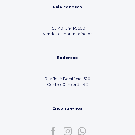
Fale conosco
+55 (49) 3441-9500
vendas@imprimax.ind.br
Endereço
Rua José Bonifácio, 520
Centro, Xanxerê - SC
Encontre-nos