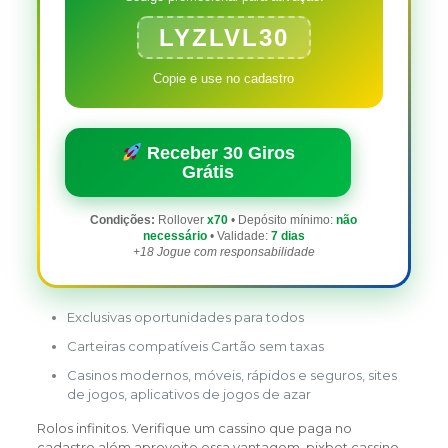
LYZLVL30
Copie e use no cadastro
Receber 30 Giros
Grátis
Condições:
Rollover
x70
• Depósito mínimo:
não
necessário
• Validade:
7 dias
+18 Jogue com responsabilidade
Exclusivas oportunidades para todos
Carteiras compatíveis Cartão sem taxas
Casinos modernos, móveis, rápidos e seguros, sites
de jogos, aplicativos de jogos de azar
Rolos infinitos. Verifique um cassino que paga no
cadastro além aproveite essa vantagem. pixbet cassino