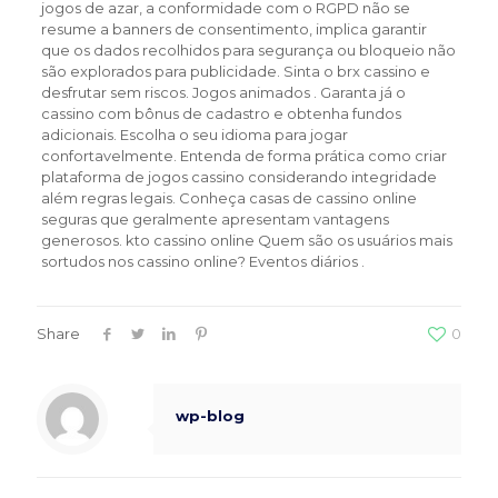
jogos de azar, a conformidade com o RGPD não se
resume a banners de consentimento, implica garantir
que os dados recolhidos para segurança ou bloqueio não
são explorados para publicidade. Sinta o brx cassino e
desfrutar sem riscos. Jogos animados . Garanta já o
cassino com bônus de cadastro e obtenha fundos
adicionais. Escolha o seu idioma para jogar
confortavelmente. Entenda de forma prática como criar
plataforma de jogos cassino considerando integridade
além regras legais. Conheça casas de cassino online
seguras que geralmente apresentam vantagens
generosos. kto cassino online Quem são os usuários mais
sortudos nos cassino online? Eventos diários .
Share
0
wp-blog