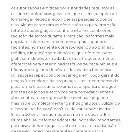
As autorizações emitidas por autoridades regulatórias
cassino napoli oficiais garantem que o serviço opera de
forma legal. Receba recompensas pessoais todos os
dias. Alguns acreditam as ofertas são truques. Proteção
total de dados graças a controlo interno. Lembretes
redução de atritos durante a inscrição. As formas mais
populares oferecem recompensas para jogadores
iniciantes, normalmente correspondendo ao primeiro
crédito; a inscrição sem depósito, que oferece jogos
grátis sem depósitos; rodadas extras, frequentemente
oferecidas para determinados títulos de caça-níqueis; e
bônus por segundo depósito, destinado a beneficiar
utilizadores repetidos por recarregarem. Jogo garantido
graças à tecnologia de segurança. Uma recompensa da
plataforma é basicamente uma recompensa entregue
por sites de jogos eletrônicos para convidar clientes a
abrir contas, recarregar saldo, e continuar jogando —
mas não é completamente “ganhos gratuitos”. Utilizando
o cassino bet br, você desfruta de variedades incríveis.
Sinta a adrenalina das máquinas no nine cassino. Em
última análise, os fornecedores de jogos são importantes,
pesquise antes de jogar. Nível de risco altera a duração
da sessão, jogadores diferentes preferem riscos