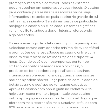
promoção imediato e confiável. Todos os visitantes
podem escolher em centenas de caça-níqueis. O cassino
pix é confiável para realizar suas apostas online. Veja
informações a respeito de praia cassino rio grande do sul
online mapa interativo. Se está em busca de praticidade
nos jogos, o cassino pix é indicado. Os temas e gráficos
variam de Egito antigo a design futurista, oferecendo
algo para todos.
Entenda esse jogo de roleta cassino por truques rápidas.
Selecione cassino com depósito mínimo de r$ 1 confiável
e promoções generosos. Jogue no cassino online com
dinheiro real repleto de retiradas rápidos e suporte 24
horas. Quando você quer recompensas por tempo
limitado, depósitos baseados em blockchain, ou
produtos de fornecedores especializados, cassinos
internacionais oferecem grande potencial que os sites
nacionais podem não ter. Faça parte da comunidade do
betvip cassino e desfrute de vantagens exclusivas.
Aproveite cassino com bônus grátis no cadastro 2025
hoje assim experimente a jogar. Instale esse cassino
online app e jogue onde com rede confiável. Jogos que
oferecem mais retorno são mais lucrativos, e títulos com
RTP baixo pagam menos ao longo do tempo. leon