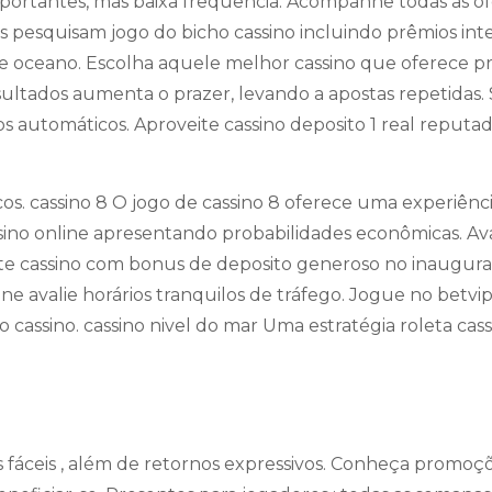
ortantes, mas baixa frequência. Acompanhe todas as ofe
es pesquisam jogo do bicho cassino incluindo prêmios inte
este oceano. Escolha aquele melhor cassino que oferec
sultados aumenta o prazer, levando a apostas repetidas.
 automáticos. Aproveite cassino deposito 1 real reputa
cos. cassino 8 O jogo de cassino 8 oferece uma experiên
sino online apresentando probabilidades econômicas. Ava
te cassino com bonus de deposito generoso no inaugura
ne avalie horários tranquilos de tráfego. Jogue no betvip
 cassino. cassino nivel do mar Uma estratégia roleta cas
s fáceis , além de retornos expressivos. Conheça promoçõ