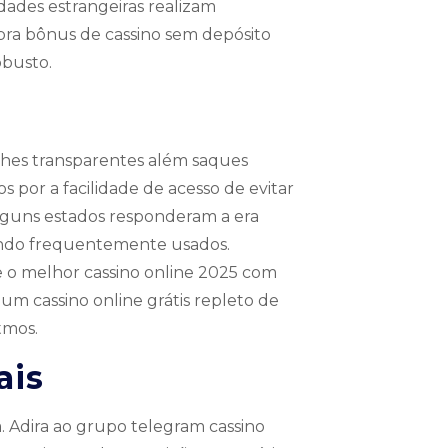
ades estrangeiras realizam
bra bônus de cassino sem depósito
obusto.
lhes transparentes além saques
 por a facilidade de acesso de evitar
Alguns estados responderam a era
rnando frequentemente usados.
ze o melhor cassino online 2025 com
um cassino online grátis repleto de
tmos.
ais
. Adira ao grupo telegram cassino