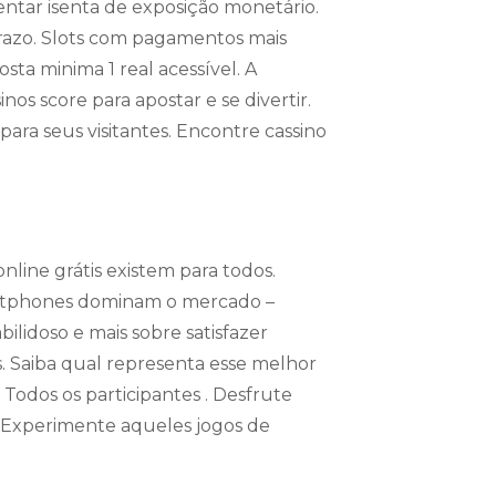
mentar isenta de exposição monetário.
prazo. Slots com pagamentos mais
ta minima 1 real acessível. A
os score para apostar e se divertir.
ara seus visitantes. Encontre cassino
nline grátis existem para todos.
martphones dominam o mercado –
ilidoso e mais sobre satisfazer
s. Saiba qual representa esse melhor
Todos os participantes . Desfrute
. Experimente aqueles jogos de