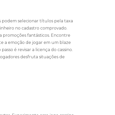
s podem selecionar títulos pela taxa
inheiro no cadastro comprovado.
 a promoções fantásticos. Encontre
eite a emoção de jogar em um blaze
asso é revisar a licença do cassino.
 jogadores desfruta situações de