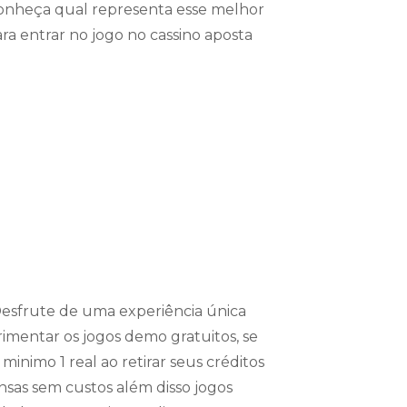
Conheça qual representa esse melhor
ra entrar no jogo no cassino aposta
. Desfrute de uma experiência única
mentar os jogos demo gratuitos, se
minimo 1 real ao retirar seus créditos
sas sem custos além disso jogos