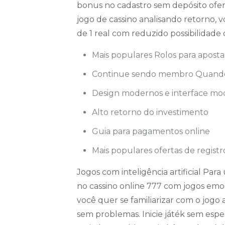
bonus no cadastro sem depósito ofe
jogo de cassino analisando retorno, v
de 1 real com reduzido possibilidade 
Mais populares Rolos para aposta
Continue sendo membro Quando 
Design modernos e interface mo
Alto retorno do investimento
Guia para pagamentos online
Mais populares ofertas de regist
Jogos com inteligência artificial Par
no cassino online 777 com jogos emo
você quer se familiarizar com o jogo 
sem problemas. Inicie játék sem esp