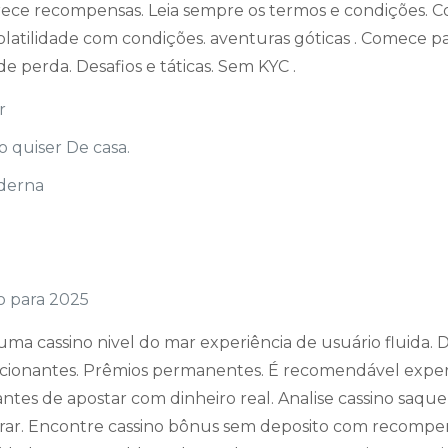
rece recompensas. Leia sempre os termos e condições. 
olatilidade com condições. aventuras góticas . Comece pa
de perda. Desafios e táticas. Sem KYC .
r
quiser De casa.
derna
ro para 2025
a uma cassino nivel do mar experiência de usuário fluida
cionantes. Prêmios permanentes. É recomendável experi
antes de apostar com dinheiro real. Analise cassino saque 
erar. Encontre cassino bônus sem deposito com recompen