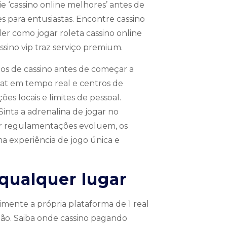
e ‘cassino online melhores’ antes de
es para entusiastas. Encontre cassino
er como jogar roleta cassino online
sino vip traz serviço premium.
gos de cassino antes de começar a
at em tempo real e centros de
es locais e limites de pessoal.
Sinta a adrenalina de jogar no
mar regulamentações evoluem, os
a experiência de jogo única e
qualquer lugar
imente a própria plataforma de 1 real
ção. Saiba onde cassino pagando