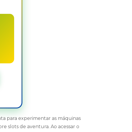
nta para experimentar as máquinas
lore slots de aventura. Ao acessar o