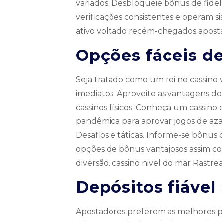
variados. Desbloqueie bônus de fide
verificações consistentes e operam 
ativo voltado recém-chegados apostad
Opções fáceis de
Seja tratado como um rei no cassino
imediatos. Aproveite as vantagens do
cassinos físicos. Conheça um cassin
pandêmica para aprovar jogos de azar
Desafios e táticas. Informe-se bônus
opções de bônus vantajosos assim com
diversão. cassino nivel do mar Rastre
Depósitos fiável 
Apostadores preferem as melhores pla