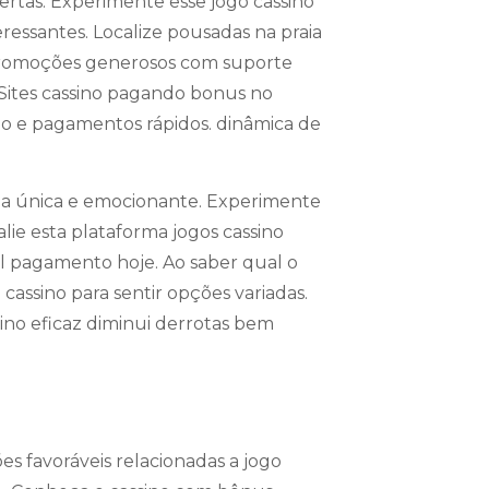
rtas. Experimente esse jogo cassino
ressantes. Localize pousadas na praia
e promoções generosos com suporte
 Sites cassino pagando bonus no
do e pagamentos rápidos. dinâmica de
cia única e emocionante. Experimente
lie esta plataforma jogos cassino
l pagamento hoje. Ao saber qual o
 cassino para sentir opções variadas.
sino eficaz diminui derrotas bem
es favoráveis relacionadas a jogo