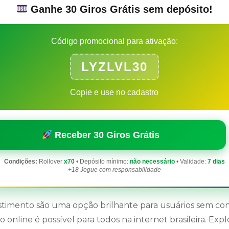
Ganhe 30 Giros Grátis sem depósito!
Código promocional para ativação:
LYZLVL30
Copie e use no cadastro
Receber 30 Giros Grátis
Condições:
Rollover
x70
• Depósito mínimo:
não necessário
• Validade:
7 dias
+18 Jogue com responsabilidade
estimento são uma opção brilhante para usuários sem co
no online é possível para todos na internet brasileira. Exp