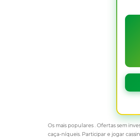
Os mais populares . Ofertas sem inv
caça-níqueis. Participar e jogar cassi