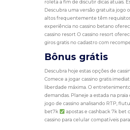
roleta a fim de discutir dicas atuais
Descubra uma versão gratuita jogo on
altos frequentemente têm requisitos
experiência no cassino betano oferece
cassino resort O cassino resort ofer
giros gratis no cadastro com recomp
Bônus grátis
Descubra hoje estas opções de cassino
Comece a jogar cassino gratis imedi
liberdade máxima. O entretenimento s
demandas. Planeje a estada na praia d
jogo de cassino analisando RTP, flut
bet7k
apostas e cashback 7k bet c
cassino para celular compatíveis para